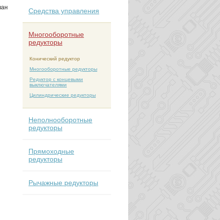
ван
Средства управления
Mногооборотные
редукторы
Конический редуктор
Многооборотные редукторы
Редуктор с концевыми
выключателями
Цилиндрические редукторы
Неполнооборотные
редукторы
Прямоходные
редукторы
Рычажные редукторы