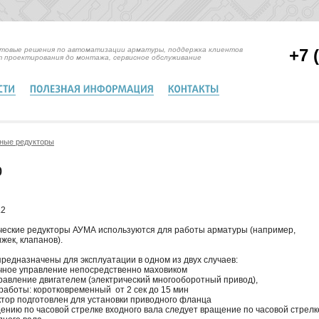
отовые решения по автоматизации арматуры, поддержка клиентов
+7 
т проектирования до монтажа, сервисное обслуживание
ные редукторы
р
.2
ческие редукторы АУМА используются для работы арматуры
(
например,
жек, клапанов).
редназначены для эксплуатации в одном из двух случаев:
чное управление непосредственно маховиком
равление двигателем
(
электрический многооборотный привод),
работы: коротковременный от 2 сек до 15 мин
ктор подготовлен для установки приводного фланца
ению по часовой стрелке входного вала следует вращение по часовой стрелк