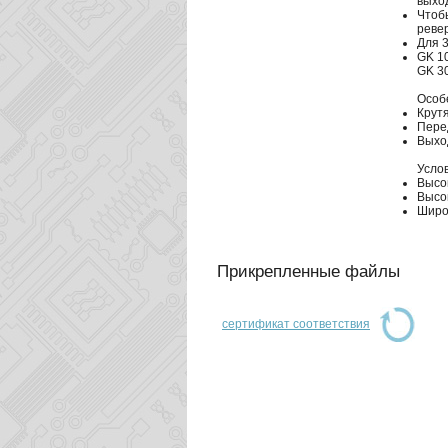
выход
Чтоб
реве
Для 
GK 1
GK 30
Особ
Крут
Перед
Выхо
Усло
Высо
Высо
Широ
Прикрепленные файлы
сертификат соответствия