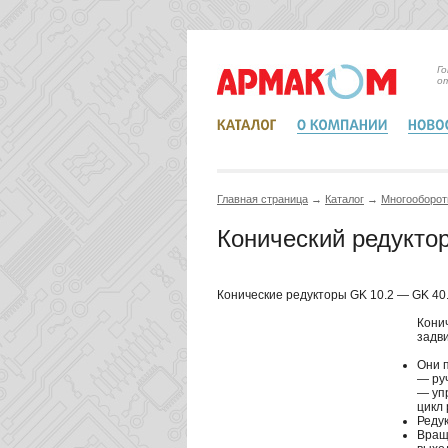
Г
о
Главная страница
→
Каталог
→
Mногооборот
Конический редукто
Конические редукторы GK 10.2 — GK 40
Кони
задви
Они п
— ру
— уп
цикл 
Реду
Вращ