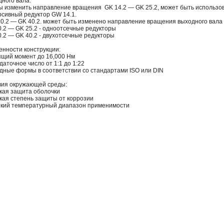
ного вала.
ы изменить направление вращения GK 14.2 — GK 25.2, может быть использо
рсивный редуктор GW 14.1.
30.2 — GK 40.2. может быть изменено направление вращения выходного вала
0.2 — GK 25.2 - одноотсечные редукторы
.2 — GK 40.2 - двухотсечные редукторы
енности конструкции:
ящий момент до 16,000 Нм
аточное число от 1:1 до 1:22
дные формы в соответствии со стандартами ISO или DIN
вия окружающей среды:
кая защита оболочки
кая степень защиты от коррозии
кий температурный диапазон применимости