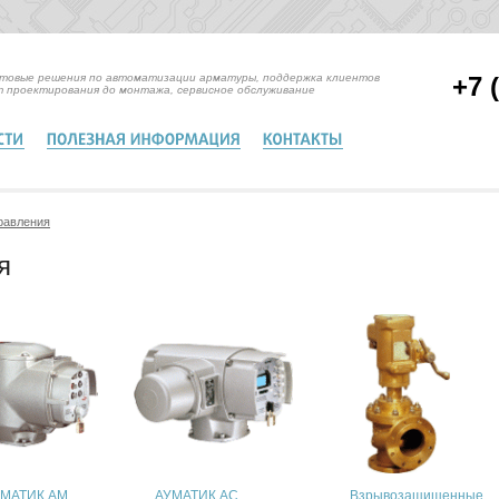
отовые решения по автоматизации арматуры, поддержка клиентов
+7 
т проектирования до монтажа, сервисное обслуживание
равления
я
 МАТИК АМ
АУМАТИК АС
Взрывозащищенные