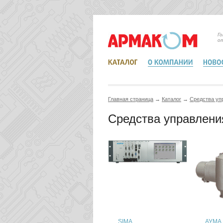
Г
о
Главная страница
→
Каталог
→
Средства уп
Средства управлени
SIMA
АУМА